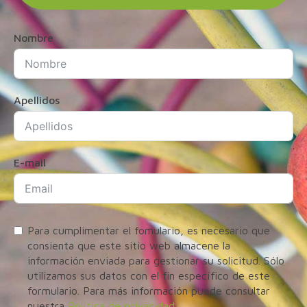
Nombre
Apellidos
E-mail
Para cumplimentar el fomulario, es necesario que
consienta que este sitio web almacene la
información enviada para gestionar su solicitud. Sólo
utilizamos sus datos con el fin específico de este
formulario. Para más información puede consultar
nuestra
Política de privacidad