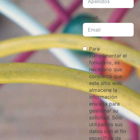
E-mail
Para
cumplimentar el
fomulario, es
necesario que
consienta que
este sitio web
almacene la
información
enviada para
gestionar su
solicitud. Sólo
utilizamos sus
datos con el fin
específico de