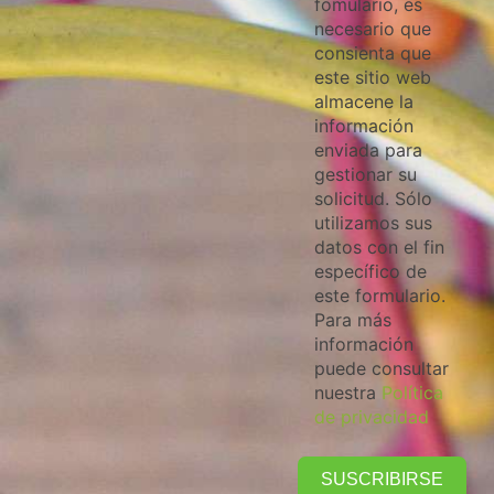
fomulario, es
necesario que
consienta que
este sitio web
almacene la
información
enviada para
gestionar su
solicitud. Sólo
utilizamos sus
datos con el fin
específico de
este formulario.
Para más
información
puede consultar
nuestra
Política
de privacidad
SUSCRIBIRSE