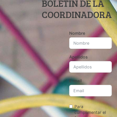
BOLETÍN DE LA
COORDINADORA
Nombre
Apellidos
E-mail
Para
cumplimentar el