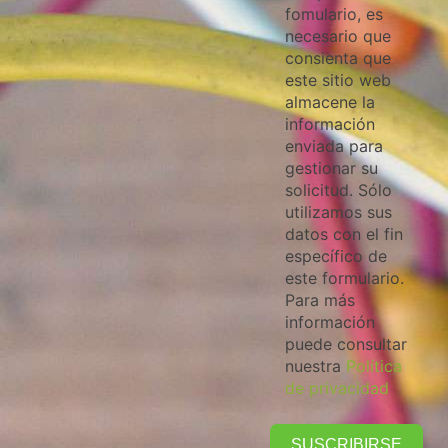
fomulario, es
necesario que
consienta que
este sitio web
almacene la
información
enviada para
gestionar su
solicitud. Sólo
utilizamos sus
datos con el fin
específico de
este formulario.
Para más
información
puede consultar
nuestra
Política
de privacidad
SUSCRIBIRSE