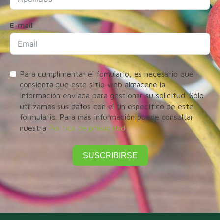
E-mail
Para cumplimentar el fomulario, es necesario que
consienta que este sitio web almacene la
información enviada para gestionar su solicitud. Sólo
utilizamos sus datos con el fin específico de este
formulario. Para más información puede consultar
nuestra
Política de privacidad
SUSCRIBIRSE