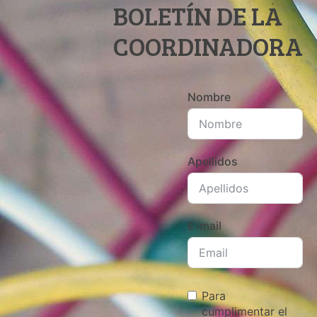
BOLETÍN DE LA
COORDINADORA
Nombre
Apellidos
E-mail
Para
cumplimentar el