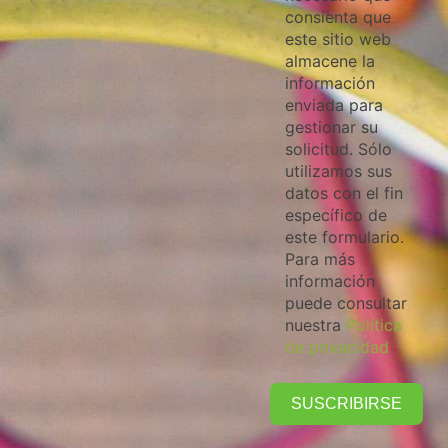
consienta que
este sitio web
almacene la
información
enviada para
gestionar su
solicitud. Sólo
utilizamos sus
datos con el fin
específico de
este formulario.
Para más
información
puede consultar
nuestra
Política
de privacidad
SUSCRIBIRSE