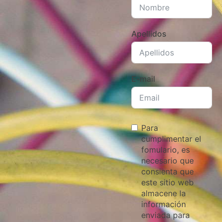
Apellidos
E-mail
Para
cumplimentar el
fomulario, es
necesario que
consienta que
este sitio web
almacene la
información
enviada para