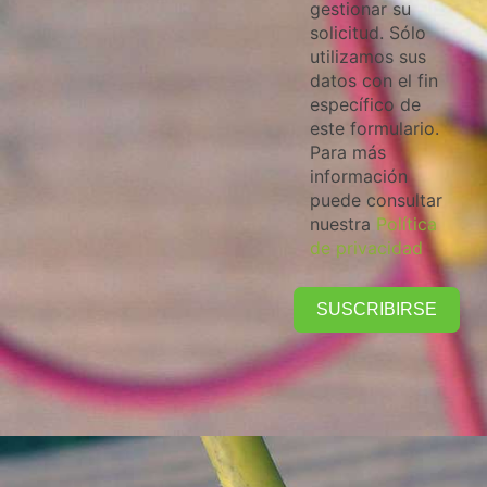
gestionar su
solicitud. Sólo
utilizamos sus
datos con el fin
específico de
este formulario.
Para más
información
puede consultar
nuestra
Política
de privacidad
SUSCRIBIRSE