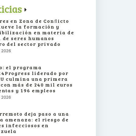
icias
res en Zona de Conﬂicto
ueve la formación y
ibilización en materia de
a de seres humanos
ro del sector privado
o, 2026
o: el programa
4Progress liderado por
SU culmina una primera
 con más de 240 mil euros
entas y 196 empleos
o, 2026
erremoto deja paso a una
a amenaza: el riesgo de
es infecciosos en
zuela