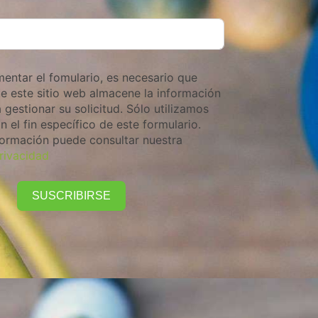
entar el fomulario, es necesario que
e este sitio web almacene la información
 gestionar su solicitud. Sólo utilizamos
n el fin específico de este formulario.
formación puede consultar nuestra
privacidad
SUSCRIBIRSE