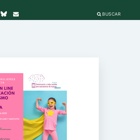
BUSCAR
TICAS Y
2
IFICACIÓN
rganizaciones
cación
égica
IÓN DE LA
e Incidencia
a Feminista
olo Antiacoso
a de
E LA COORDINADORA
DE
iones
rnacional por la solidaridad
 EL
ieras y
para la ciudadanía global
ilidad
s
ca de Compras
.org
e
erno
ariado
e igualdad
onamientos