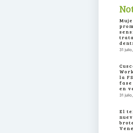
Not
Muje
prom
sens
trat
dent
31 juli
Cusc
Work
la F
fase
en v
31 juli
El t
nuev
brot
Vene