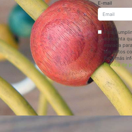
E-mail
Para cumplim
consienta qu
enviada para
sus datos co
Para más in
Política de 