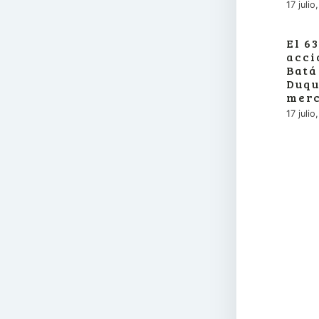
17 juli
El 6
acci
Batá
Duqu
merc
17 juli