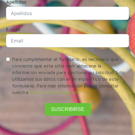
Apellidos
E-mail
Para cumplimentar el fomulario, es necesario que
consienta que este sitio web almacene la
información enviada para gestionar su solicitud. Sólo
utilizamos sus datos con el fin específico de este
formulario. Para más información puede consultar
nuestra
Política de privacidad
SUSCRIBIRSE