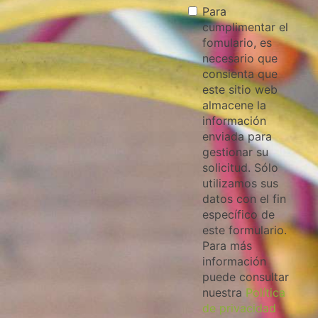
Para
cumplimentar el
fomulario, es
necesario que
consienta que
este sitio web
almacene la
información
enviada para
gestionar su
solicitud. Sólo
utilizamos sus
datos con el fin
específico de
este formulario.
Para más
información
puede consultar
nuestra
Política
de privacidad