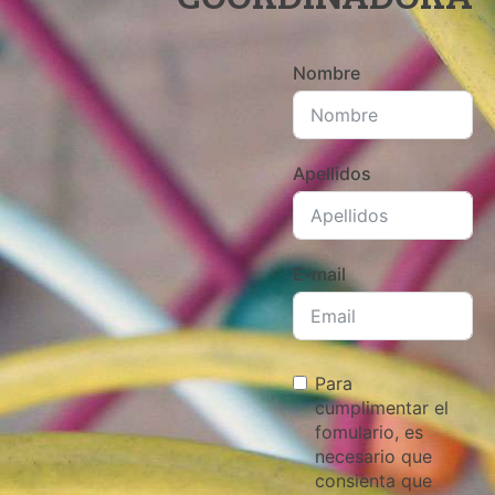
Nombre
Apellidos
E-mail
Para
cumplimentar el
fomulario, es
necesario que
consienta que