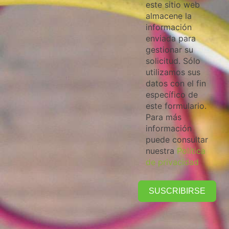
este sitio web
almacene la
información
enviada para
gestionar su
solicitud. Sólo
utilizamos sus
datos con el fin
específico de
este formulario.
Para más
información
puede consultar
nuestra
Política
de privacidad
SUSCRIBIRSE