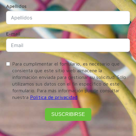
Apellidos
E-mail
Para cumplimentar el fomulario, es necesario que
consienta que este sitio web almacene la
información enviada para gestionar su solicitud. Sólo
utilizamos sus datos con el fin específico de este
formulario. Para más información puede consultar
nuestra
Política de privacidad
SUSCRIBIRSE