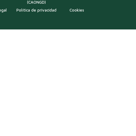
(CAONGD)
egal
Política de privacidad
Cookies