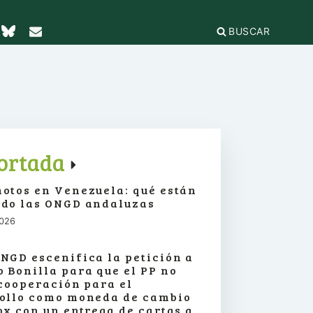
BUSCAR
TICAS Y
2
IFICACIÓN
rganizaciones
cación
égica
IÓN DE LA
e Incidencia
ortada
a Feminista
olo Antiacoso
otos en Venezuela: qué están
a de
E LA COORDINADORA
DE
do las ONGD andaluzas
iones
rnacional por la solidaridad
 EL
ieras y
2026
para la ciudadanía global
ilidad
s
ca de Compras
.org
e
NGD escenifica la petición a
erno
ariado
 Bonilla para que el PP no
e igualdad
 cooperación para el
onamientos
ollo como moneda de cambio
ox con un entrega de cartas a