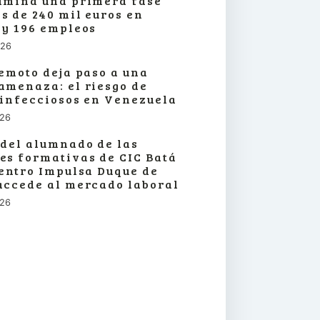
lmina una primera fase
s de 240 mil euros en
 y 196 empleos
026
remoto deja paso a una
amenaza: el riesgo de
 infecciosos en Venezuela
026
 del alumnado de las
es formativas de CIC Batá
centro Impulsa Duque de
accede al mercado laboral
026