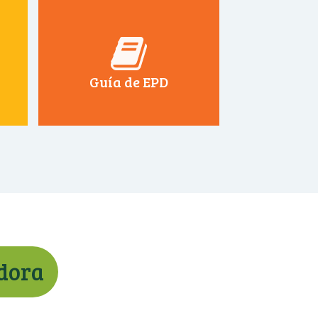
Guía de EPD
adora