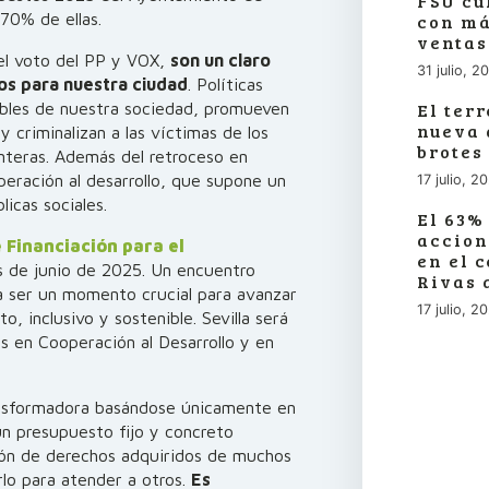
FSU cu
 70% de ellas.
con má
ventas
el voto del PP y VOX,
son un claro
31 julio, 2
mos para nuestra ciudad
. Políticas
ables de nuestra sociedad, promueven
El ter
nueva 
 criminalizan a las víctimas de los
brotes
nteras. Además del retroceso en
peración al desarrollo, que supone un
17 julio, 2
licas sociales.
El 63%
accion
 Financiación para el
en el 
es de junio de 2025. Un encuentro
Rivas 
ía ser un momento crucial para avanzar
17 julio, 2
o, inclusivo y sostenible. Sevilla será
es en Cooperación al Desarrollo y en
ransformadora basándose únicamente en
n presupuesto fijo y concreto
ión de derechos adquiridos de muchos
rlo para atender a otros.
Es