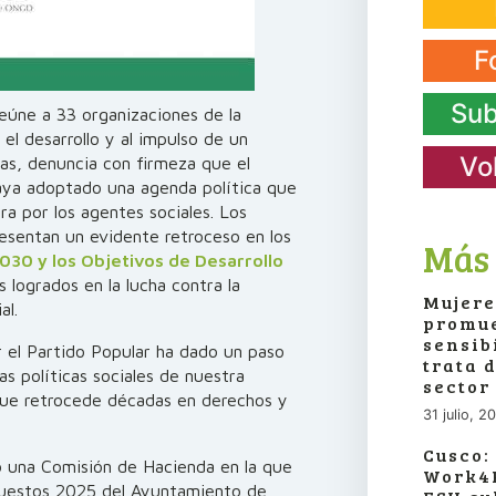
F
Sub
reúne a 33 organizaciones de la
el desarrollo y al impulso de un
Vo
as, denuncia con firmeza que el
haya adoptado una agenda política que
ra por los agentes sociales. Los
esentan un evidente retroceso en los
Más 
30 y los Objetivos de Desarrollo
s logrados en la lucha contra la
Mujere
al.
promue
sensib
r el Partido Popular ha dado un paso
trata 
s políticas sociales de nuestra
sector
 que retrocede décadas en derechos y
31 julio, 2
Cusco:
ó una Comisión de Hacienda en la que
Work4P
uestos 2025 del Ayuntamiento de