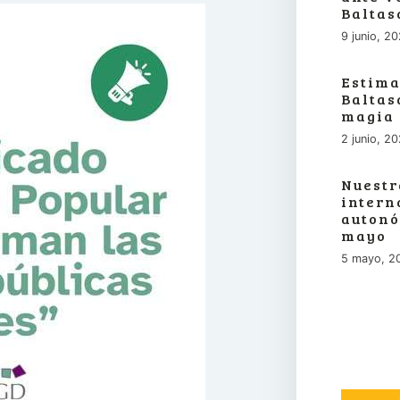
Baltas
9 junio, 2
Estima
Baltas
magia
2 junio, 2
Nuestr
intern
autonó
mayo
5 mayo, 2