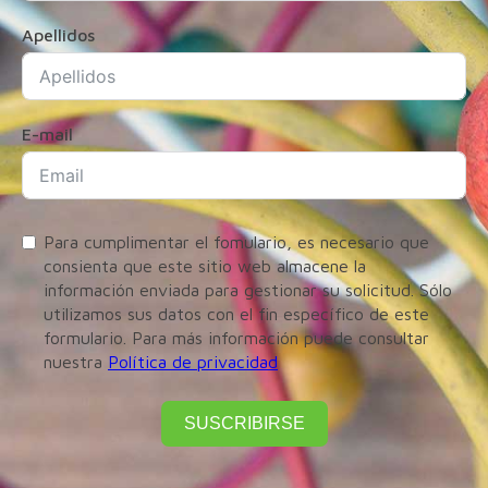
Apellidos
E-mail
Para cumplimentar el fomulario, es necesario que
consienta que este sitio web almacene la
información enviada para gestionar su solicitud. Sólo
utilizamos sus datos con el fin específico de este
formulario. Para más información puede consultar
nuestra
Política de privacidad
SUSCRIBIRSE