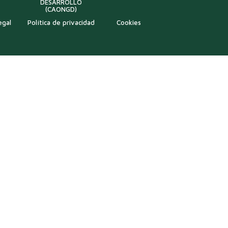
DESARROLLO
(CAONGD)
egal
Política de privacidad
Cookies