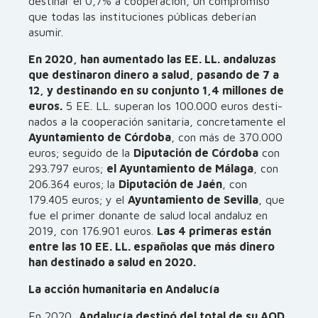
destinar el 0,7% a cooperación, un compromiso
que todas las instituciones públicas deberían
asumir.
En 2020, han aumentado las EE. LL. andaluzas
que destinaron
dinero a salud, pasando de 7 a
12, y destinando en su conjunto 1,4 millones de
euros.
5 EE. LL. superan los 100.000 euros desti­
nados a la cooperación sanitaria, concretamente el
Ayuntamiento de Córdoba
, con más de 370.000
euros; seguido de la
Diputación de Córdoba
con
293.797 euros;
el Ayuntamiento de Málaga
, con
206.364 euros; la
Diputación de Jaén
, con
179.405 euros; y el
Ayuntamiento de Sevilla
, que
fue el primer donante de salud local andaluz en
2019, con 176.901 euros.
Las 4 primeras están
entre las 10 EE. LL. españolas que más dinero
han desti­nado a salud en 2020.
La acción humanitaria en Andalucía
En 2020,
Andalucía destinó del total de su AOD