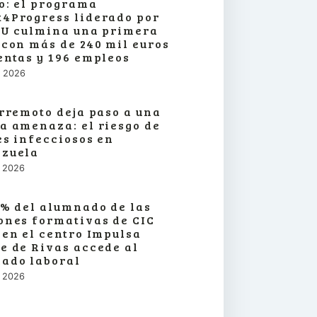
o: el programa
4Progress liderado por
SU culmina una primera
 con más de 240 mil euros
entas y 196 empleos
o, 2026
erremoto deja paso a una
a amenaza: el riesgo de
es infecciosos en
zuela
o, 2026
3% del alumnado de las
ones formativas de CIC
 en el centro Impulsa
e de Rivas accede al
ado laboral
o, 2026