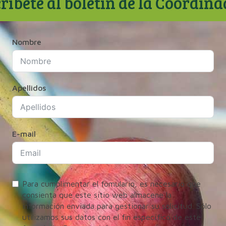
ríbete al boletín de la Coordin
Nombre
Apellidos
E-mail
Para cumplimentar el fomulario, es necesario que
consienta que este sitio web almacene la
información enviada para gestionar su solicitud. Sólo
utilizamos sus datos con el fin específico de este