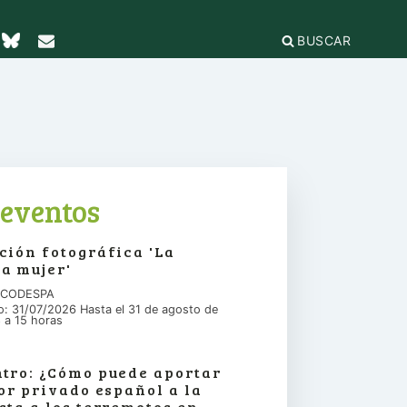
BUSCAR
TICAS Y
2
IFICACIÓN
rganizaciones
cación
égica
IÓN DE LA
e Incidencia
eventos
a Feminista
olo Antiacoso
a de
ción fotográfica 'La
E LA COORDINADORA
DE
iones
a mujer'
rnacional por la solidaridad
 EL
ieras y
para la ciudadanía global
n CODESPA
ilidad
s
io: 31/07/2026 Hasta el 31 de agosto de
ca de Compras
.org
 a 15 horas
e
erno
ariado
e igualdad
tro: ¿Cómo puede aportar
onamientos
tor privado español a la
sta a los terremotos en