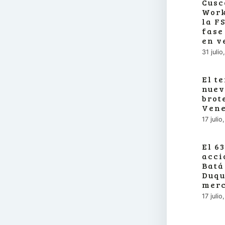
Cusc
Work
la F
fase
en v
31 juli
El t
nuev
brot
Vene
17 juli
El 6
acci
Batá
Duqu
merc
17 juli