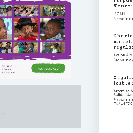
Venez
IECAH
Fecha inic
Charla
mi sol
regula
Action Aid
Fecha inic
Orgull
lesbia
Artemisa M
Solidarida
Fecha inic
m. (Centro
ras