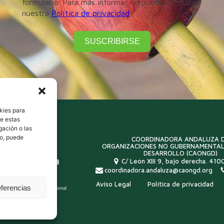
formulario. Para más información puede consultar
nuestra
Política de privacidad
SUSCRIBIRSE
kies para
de estas
gación o las
to, puede
COORDINADORA ANDALUZA 
ORGANIZACIONES NO GUBERNAMENTAL
DESARROLLO (CAONGD)
C/ León XIII 9, bajo derecha. 4100
coordinadora.andaluza@caongd.org
Aviso Legal
Política de privacidad
eferencias
idad colaboradora