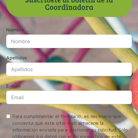
Coordinadora
Nombre
Apellidos
E-mail
Para cumplimentar el fomulario, es necesario que
consienta que este sitio web almacene la
información enviada para gestionar su solicitud. Sólo
utilizamos sus datos con el fin específico de este