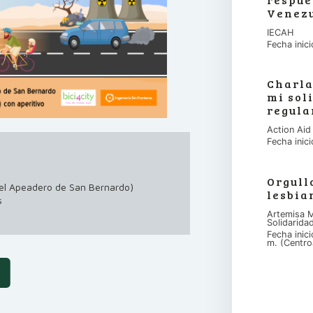
Venez
IECAH
Fecha inic
Charla
mi sol
regula
Action Aid
Fecha inic
Orgull
e el Apeadero de San Bernardo)
lesbia
s
Artemisa M
Solidarida
Fecha inic
m. (Centro