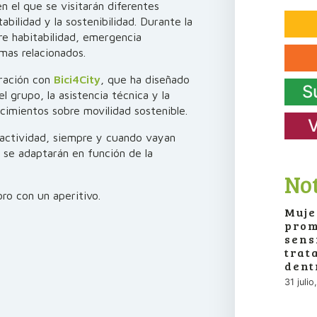
en el que se visitarán diferentes
abilidad y la sostenibilidad. Durante la
re habitabilidad, emergencia
emas relacionados.
oración con
Bici4City
, que ha diseñado
S
l grupo, la asistencia técnica y la
cimientos sobre movilidad sostenible.
V
a actividad, siempre y cuando vayan
 se adaptarán en función de la
Not
oro con un aperitivo.
Muje
prom
sens
trat
dent
31 juli