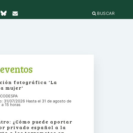
BUSCAR
TICAS Y
2
IFICACIÓN
rganizaciones
cación
égica
IÓN DE LA
e Incidencia
eventos
a Feminista
olo Antiacoso
a de
ción fotográfica 'La
E LA COORDINADORA
DE
iones
a mujer'
rnacional por la solidaridad
 EL
ieras y
para la ciudadanía global
n CODESPA
ilidad
s
io: 31/07/2026 Hasta el 31 de agosto de
ca de Compras
.org
 a 15 horas
e
erno
ariado
e igualdad
tro: ¿Cómo puede aportar
onamientos
tor privado español a la
sta a los terremotos en