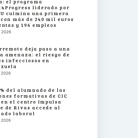
o: el programa
4Progress liderado por
SU culmina una primera
 con más de 240 mil euros
entas y 196 empleos
o, 2026
erremoto deja paso a una
a amenaza: el riesgo de
es infecciosos en
zuela
o, 2026
3% del alumnado de las
ones formativas de CIC
 en el centro Impulsa
e de Rivas accede al
ado laboral
o, 2026