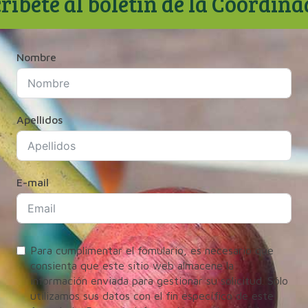
ríbete al boletín de la Coordin
Nombre
Apellidos
E-mail
Para cumplimentar el fomulario, es necesario que
consienta que este sitio web almacene la
información enviada para gestionar su solicitud. Sólo
utilizamos sus datos con el fin específico de este