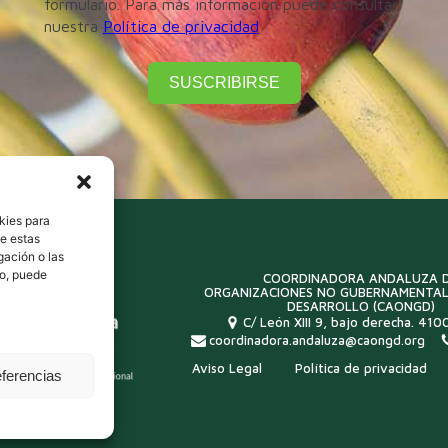
formulario. Para más información puede consultar
nuestra
Política de privacidad
SUSCRIBIRSE
kies para
de estas
gación o las
to, puede
COORDINADORA ANDALUZA 
ORGANIZACIONES NO GUBERNAMENTAL
DESARROLLO (CAONGD)
C/ León XIII 9, bajo derecha. 4100
coordinadora.andaluza@caongd.org
Aviso Legal
Política de privacidad
eferencias
idad colaboradora