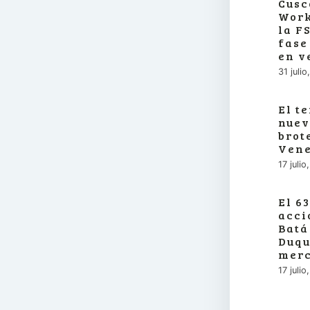
Cusc
Work
la F
fase
en v
31 juli
El t
nuev
brot
Vene
17 juli
El 6
acci
Batá
Duqu
merc
17 juli