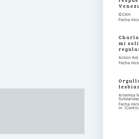
Venez
IECAH
Fecha inic
Charla
mi sol
regula
Action Aid
Fecha inic
Orgull
lesbia
Artemisa M
Solidarida
Fecha inic
m. (Centro