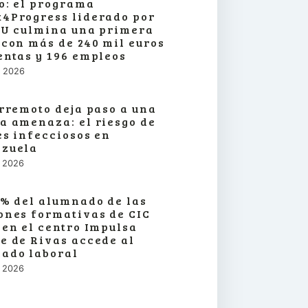
o: el programa
4Progress liderado por
SU culmina una primera
 con más de 240 mil euros
entas y 196 empleos
o, 2026
erremoto deja paso a una
a amenaza: el riesgo de
es infecciosos en
zuela
o, 2026
3% del alumnado de las
ones formativas de CIC
 en el centro Impulsa
e de Rivas accede al
ado laboral
o, 2026