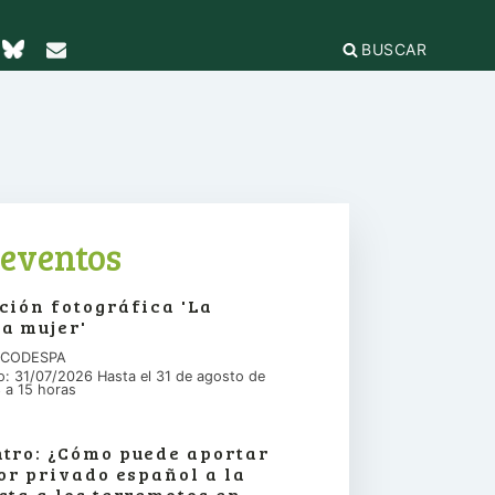
BUSCAR
TICAS Y
2
IFICACIÓN
rganizaciones
cación
égica
IÓN DE LA
e Incidencia
eventos
a Feminista
olo Antiacoso
a de
ción fotográfica 'La
E LA COORDINADORA
DE
iones
a mujer'
rnacional por la solidaridad
 EL
ieras y
para la ciudadanía global
n CODESPA
ilidad
s
io: 31/07/2026 Hasta el 31 de agosto de
ca de Compras
.org
 a 15 horas
e
erno
ariado
e igualdad
tro: ¿Cómo puede aportar
onamientos
tor privado español a la
sta a los terremotos en