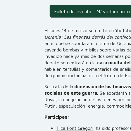
Folleto del evento
Más información
El lunes 14 de marzo se emite en Youtu
Ucrania: Las finanzas detrás del conflic
en el que se abordará el drama de Ucrani
cayendo bombas y misiles sobre varias de
invadido hace ya más de dos semanas por
debate se centrará en la
cara oculta del
habla en tertulias y comentarios de anal
de gran importancia para el futuro de Eur
Se trata de la
dimensión de las finanza
sociales de esta guerra.
Se abordarán t
Rusia, la congelación de los bienes perso
Putin, especulación, energía, commoditie
Participan:
Tica Font Gregori
; ha sido profesor