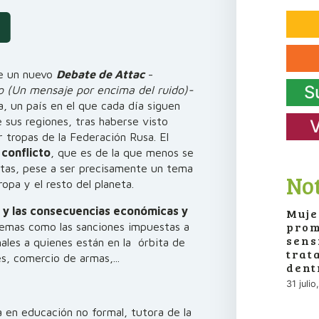
be un nuevo
Debate de Attac
-
S
to (Un mensaje por encima del ruido)-
a, un país en el que cada día siguen
 sus regiones, tras haberse visto
V
 tropas de la Federación Rusa. El
 conflicto
, que es de la que menos se
istas, pese a ser precisamente un tema
Not
opa y el resto del planeta.
s y las consecuencias económicas y
Muje
prom
emas como las sanciones impuestas a
sens
nales a quienes están en la órbita de
trat
s, comercio de armas,...
dent
31 juli
a en educación no formal, tutora de la