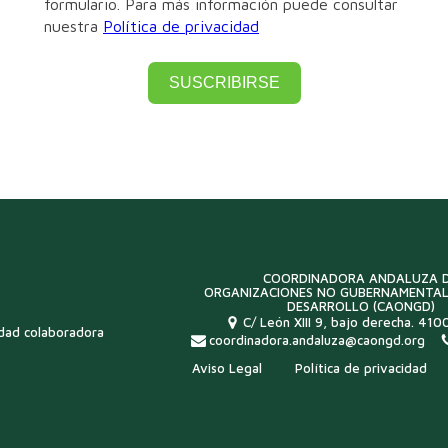
formulario. Para más información puede consultar
nuestra
Política de privacidad
SUSCRIBIRSE
COORDINADORA ANDALUZA 
ORGANIZACIONES NO GUBERNAMENTAL
DESARROLLO (CAONGD)
C/ León XIII 9, bajo derecha. 4100
idad colaboradora
coordinadora.andaluza@caongd.org
Aviso Legal
Política de privacidad