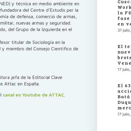
Cusc
UNED) y técnica en medio ambiente en
Work
 fundadora del Centre d’Estudis per la
la F
omía de defensa, comercio de armas,
fase
militar, nuevas armas y seguridad.
en v
do, del Grupo de la Izquierda en el
31 juli
fesor titular de Sociología en la
El t
 y miembro del Consejo Científico de
nuev
brot
Vene
17 juli
tora jefa de la Editorial Clave
de Attac en España.
El 6
acci
el
canal en Youtube de ATTAC
.
Batá
Duqu
merc
17 juli