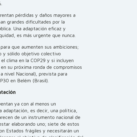
%.
frentan pérdidas y daños mayores a
san grandes dificultades por la
lica. Una adaptación eficaz y
 equidad, es más urgente que nunca.
s para que aumenten sus ambiciones;
 y sólido objetivo colectivo
el clima en la COP29 y si incluyen
 en su próxima ronda de compromisos
 nivel Nacional), prevista para
OP30 en Belém (Brasil).
ntación
cuentan ya con al menos un
a adaptación, es decir, una política,
carecen de un instrumento nacional de
estar elaborando uno; siete de estos
on Estados frágiles y necesitarán un