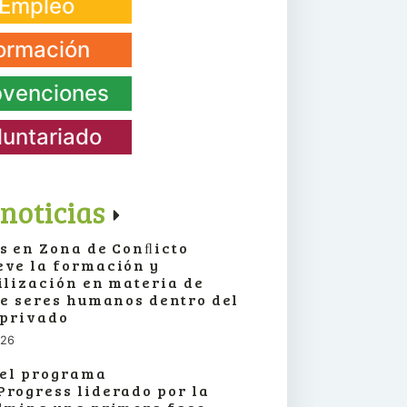
Empleo
ormación
venciones
luntariado
noticias
s en Zona de Conﬂicto
ve la formación y
ilización en materia de
de seres humanos dentro del
 privado
026
 el programa
rogress liderado por la