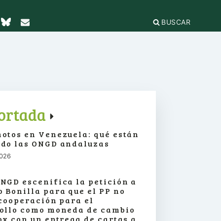
BUSCAR
TICAS Y
2
IFICACIÓN
rganizaciones
cación
égica
IÓN DE LA
e Incidencia
ortada
a Feminista
olo Antiacoso
otos en Venezuela: qué están
a de
E LA COORDINADORA
DE
do las ONGD andaluzas
iones
rnacional por la solidaridad
 EL
ieras y
2026
para la ciudadanía global
ilidad
s
ca de Compras
.org
e
NGD escenifica la petición a
erno
ariado
 Bonilla para que el PP no
e igualdad
 cooperación para el
onamientos
ollo como moneda de cambio
ox con un entrega de cartas a