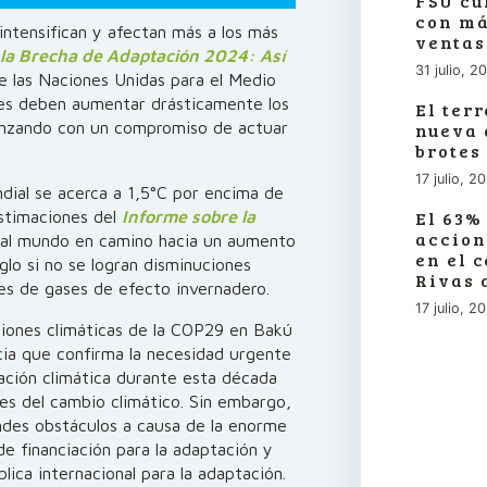
FSU cu
con má
intensifican y afectan más a los más
ventas
 la Brecha de Adaptación 2024: Así
31 julio, 2
 las Naciones Unidas para el Medio
es deben aumentar drásticamente los
El ter
enzando con un compromiso de actuar
nueva 
brotes
17 julio, 2
ial se acerca a 1,5°C por encima de
 estimaciones del
Informe sobre la
El 63%
accion
al mundo en camino hacia un aumento
en el 
glo si no se logran disminuciones
Rivas 
nes de gases de efecto invernadero.
17 julio, 2
aciones climáticas de la COP29 en Bakú
cia que confirma la necesidad urgente
tación climática durante esta década
tes del cambio climático. Sin embargo,
ndes obstáculos a causa de la enorme
e financiación para la adaptación y
blica internacional para la adaptación.