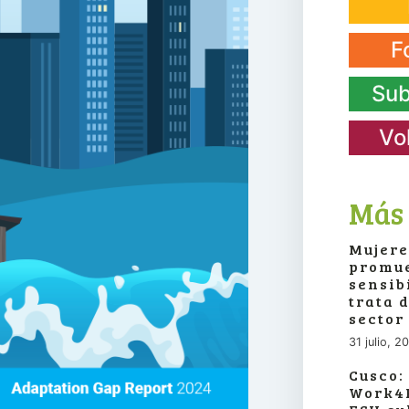
F
Sub
Vo
Más 
Mujere
promue
sensib
trata 
sector
31 julio, 2
Cusco:
Work4P