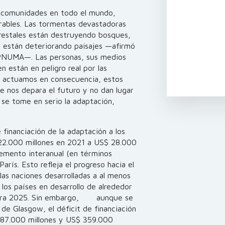
o comunidades en todo el mundo,
rables. Las tormentas devastadoras
orestales están destruyendo bosques,
ía están deteriorando paisajes —afirmó
l PNUMA—. Las personas, sus medios
n están en peligro real por las
no actuamos en consecuencia, estos
 nos depara el futuro y no dan lugar
se tome en serio la adaptación,
 financiación de la adaptación a los
22.000 millones en 2021 a US$ 28.000
remento interanual (en términos
arís. Esto refleja el progreso hacia el
las naciones desarrolladas a al menos
a los países en desarrollo de alrededor
 para 2025. Sin embargo, aunque se
 de Glasgow, el déficit de financiación
187.000 millones y US$ 359.000