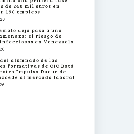
lmina una primera fase
s de 240 mil euros en
 y 196 empleos
026
remoto deja paso a una
amenaza: el riesgo de
 infecciosos en Venezuela
026
 del alumnado de las
es formativas de CIC Batá
centro Impulsa Duque de
accede al mercado laboral
026