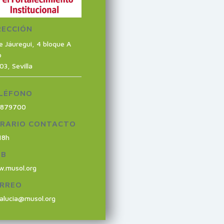
RECCIÓN
le Jáuregui, 4 bloque A
o
03
,
Sevilla
LÉFONO
7879700
RARIO CONTACTO
18h
EB
.musol.org
RREO
alucia@musol.org