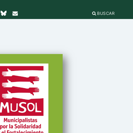
BUSCAR
TICAS Y
2
IFICACIÓN
rganizaciones
cación
égica
IÓN DE LA
e Incidencia
a Feminista
olo Antiacoso
a de
E LA COORDINADORA
DE
iones
rnacional por la solidaridad
 EL
ieras y
para la ciudadanía global
ilidad
s
ca de Compras
.org
e
erno
ariado
e igualdad
onamientos