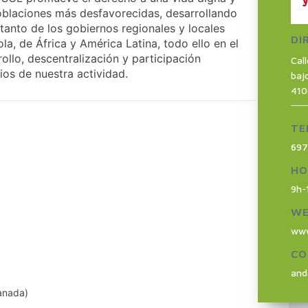
poblaciones más desfavorecidas, desarrollando
tanto de los gobiernos regionales y locales
DI
la, de África y América Latina, todo ello en el
llo, descentralización y participación
Cal
ios de nuestra actividad.
baj
410
TE
69
HO
9h-
W
www
CO
and
anada
)