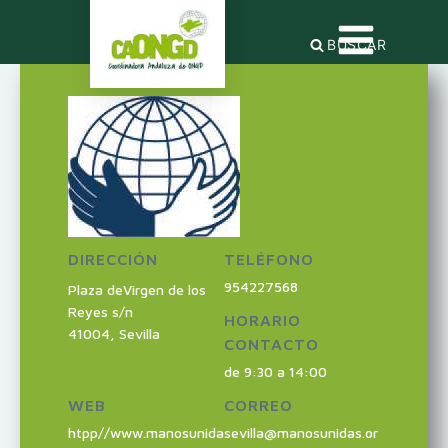
BUSCAR
DIRECCIÓN
TELÉFONO
954227568
Plaza deVirgen de los
Reyes s/n
HORARIO
41004
,
Sevilla
CONTACTO
de 9:30 a 14:00
WEB
CORREO
htpp//www.manosunida
sevilla@manosunidas.or