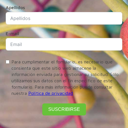
Apellidos
E-mail
Para cumplimentar el fomulario, es necesario que
consienta que este sitio web almacene la
información enviada para gestionar su solicitud. Sólo
utilizamos sus datos con el fin específico de este
formulario. Para más información puede consultar
nuestra
Política de privacidad
SUSCRIBIRSE