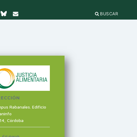
BUSCAR
TICAS Y
2
IFICACIÓN
rganizaciones
cación
égica
IÓN DE LA
e Incidencia
a Feminista
olo Antiacoso
a de
E LA COORDINADORA
DE
iones
rnacional por la solidaridad
 EL
ieras y
RECCIÓN
para la ciudadanía global
ilidad
s
ca de Compras
pus Rabanales. Edificio
.org
e
aninfo
erno
ariado
14
,
Córdoba
e igualdad
onamientos