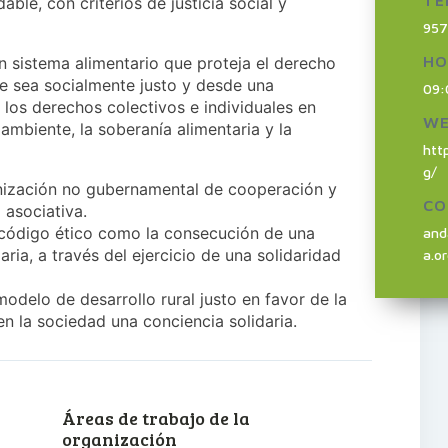
TE
ble, con criterios de justicia social y
957
HO
n sistema alimentario que proteja el derecho
que sea socialmente justo y desde una
09:
los derechos colectivos e individuales en
W
 ambiente, la soberanía alimentaria y la
http
g/
anización no gubernamental de cooperación y
CO
 asociativa.
o código ético como la consecución de una
and
aria, a través del ejercicio de una solidaridad
a.o
delo de desarrollo rural justo en favor de la
en la sociedad una conciencia solidaria.
Áreas de trabajo de la
organización