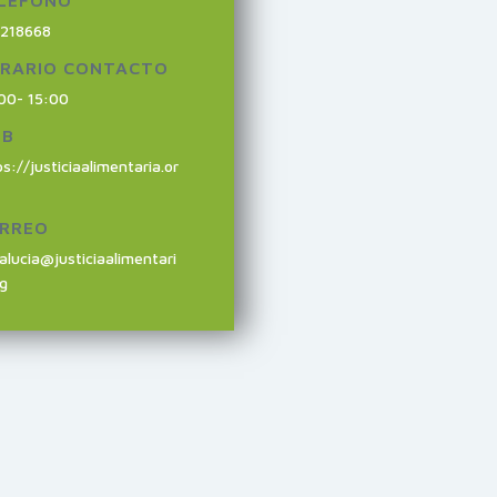
LÉFONO
218668
RARIO CONTACTO
00- 15:00
EB
s://justiciaalimentaria.or
RREO
alucia@justiciaalimentari
rg