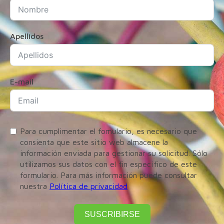
Apellidos
E-mail
Para cumplimentar el fomulario, es necesario que
consienta que este sitio web almacene la
información enviada para gestionar su solicitud. Sólo
utilizamos sus datos con el fin específico de este
formulario. Para más información puede consultar
nuestra
Política de privacidad
SUSCRIBIRSE