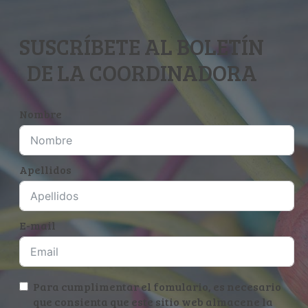
SUSCRÍBETE AL BOLETÍN
DE LA COORDINADORA
Nombre
Apellidos
E-mail
Para cumplimentar el fomulario, es necesario
que consienta que este sitio web almacene la