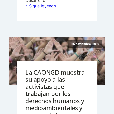
Desarrollo.
“Las
» Sigue leyendo
ONG
exigen
a
los
gobiernos
autonómicos
25 noviembre, 2016
un
mayor
compromiso
con
las
La CAONGD muestra
políticas
su apoyo a las
de
cooperación
activistas que
internacional
trabajan por los
para
derechos humanos y
el
medioambientales y
desarrollo”