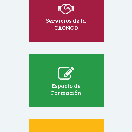
Junta
de
Andalucía
Servicios de la
para
CAONGD
el
próximo
año”
Espacio de
Formación