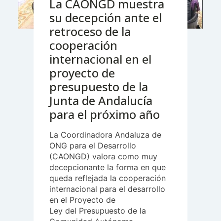
La CAONGD muestra
derechos
su decepción ante el
humanos
y
retroceso de la
medioambientales
cooperación
y
internacional en el
anima
proyecto de
a
la
presupuesto de la
lucha
Junta de Andalucía
contra
para el próximo año
todas
las
La Coordinadora Andaluza de
formas
ONG para el Desarrollo
de
(CAONGD) valora como muy
violencias
decepcionante la forma en que
hacia
queda reflejada la cooperación
las
internacional para el desarrollo
mujeres”
en el Proyecto de
Ley del Presupuesto de la