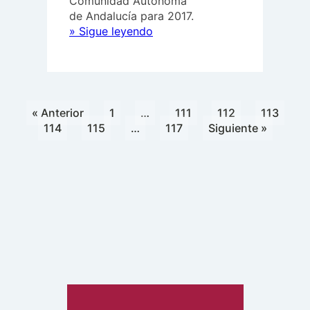
Comunidad Autónoma
de Andalucía para 2017.
“La
» Sigue leyendo
CAONGD
muestra
su
decepción
ante
« Anterior
1
…
111
112
113
el
114
115
…
117
Siguiente »
retroceso
de
la
cooperación
internacional
en
el
proyecto
de
presupuesto
de
la