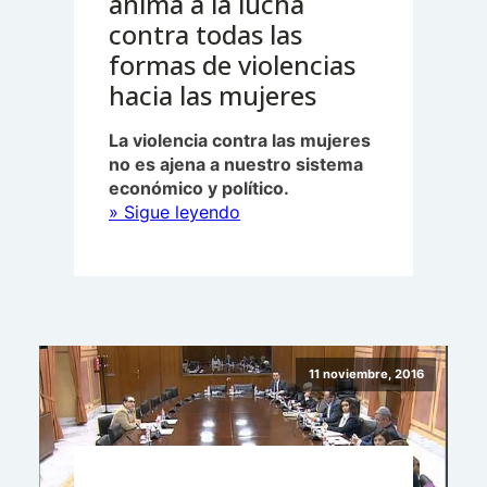
anima a la lucha
contra todas las
formas de violencias
hacia las mujeres
La violencia contra las mujeres
no es ajena a nuestro sistema
económico y político.
“La
» Sigue leyendo
CAONGD
muestra
su
apoyo
a
las
11 noviembre, 2016
activistas
que
trabajan
por
los