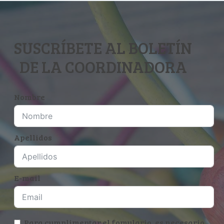
SUSCRÍBETE AL BOLETÍN
DE LA COORDINADORA
Nombre
Apellidos
E-mail
Para cumplimentar el fomulario, es necesario