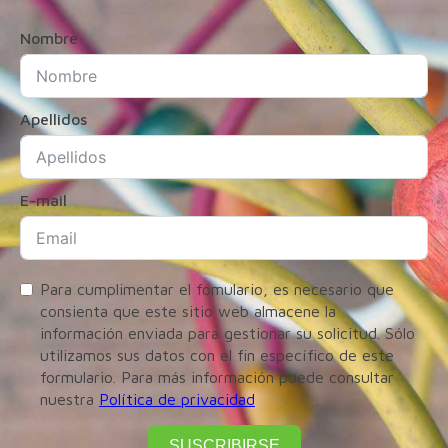
Nombre
Apellidos
E-mail
Para cumplimentar el fomulario, es necesario que
consienta que este sitio web almacene la
información enviada para gestionar su solicitud. Sólo
utilizamos sus datos con el fin específico de este
formulario. Para más información puede consultar
nuestra
Política de privacidad
SUSCRIBIRSE