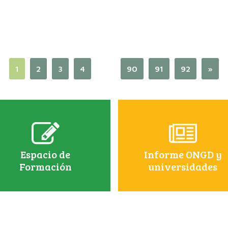
1
2
3
4
…
90
91
92
»
Espacio de
Informe ONGD y
Formación
universidades