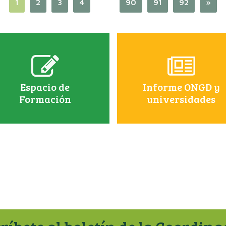
1
2
3
4
…
90
91
92
»
Espacio de
Informe ONGD y
Formación
universidades