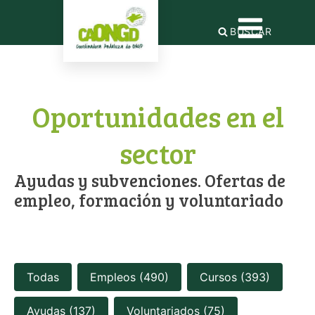
BUSCAR
Oportunidades en el
sector
Ayudas y subvenciones. Ofertas de
empleo, formación y voluntariado
Seleccion ofertas-botones
Todas
Empleos
(490)
Cursos
(393)
Ayudas
(137)
Voluntariados
(75)