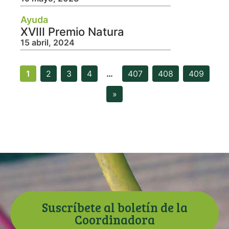
Ayuda
XVIII Premio Natura
15 abril, 2024
1
2
3
4
…
407
408
409
»
Suscríbete al boletín de la
Coordinadora