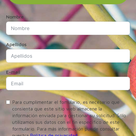
Nombre
Apellidos
E-mail
Para cumplimentar el fomulario, es necesario que
consienta que este sitio web almacene la
información enviada para gestionar su solicitud. Sólo
utilizamos sus datos con el fin específico de este
formulario. Para más información puede consultar
nuestra
Política de privacidad