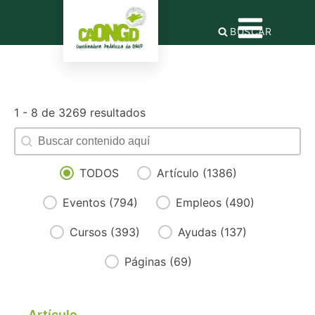
BUSCAR
1 - 8 de 3269 resultados
Buscador de contenido
Search content
Facet tipo de contenido
TODOS
Artículo
(1386)
Eventos
(794)
Empleos
(490)
Cursos
(393)
Ayudas
(137)
Páginas
(69)
Artículo