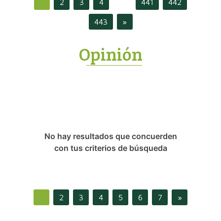
1
2
3
4
441
442
…
443
»
Opinión
No hay resultados que concuerden
con tus criterios de búsqueda
1
2
3
4
5
6
7
»