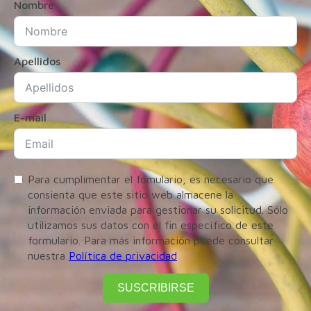
Nombre
Apellidos
E-mail
Para cumplimentar el fomulario, es necesario que
consienta que este sitio web almacene la
información enviada para gestionar su solicitud. Sólo
utilizamos sus datos con el fin específico de este
formulario. Para más información puede consultar
nuestra
Política de privacidad
SUSCRIBIRSE